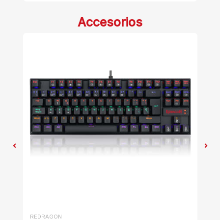
Accesorios
REDRAGON
T-