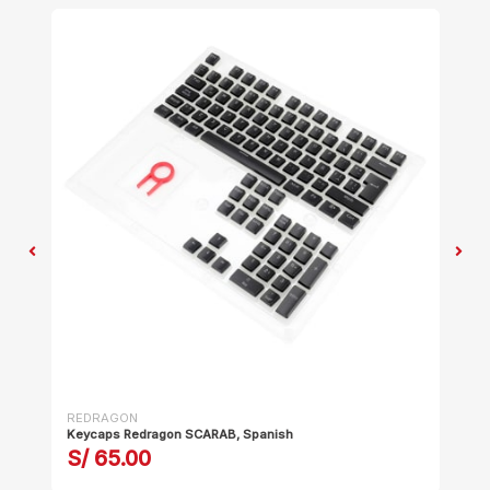
REDRAGON
RE
Keycaps Redragon SCARAB, Spanish
Key
S/ 65.00
S