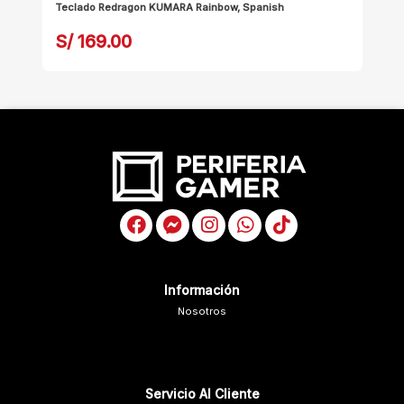
Teclado Redragon KUMARA Rainbow, Spanish
Te
NU
S/ 169.00
S
Información
Nosotros
Servicio Al Cliente