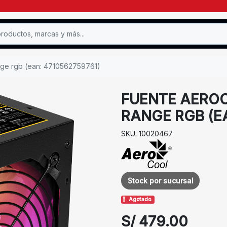
nge rgb (ean: 4710562759761)
FUENTE AERO
RANGE RGB (EA
SKU: 10020467
Stock por sucursal
Agotado.
S/ 479.00