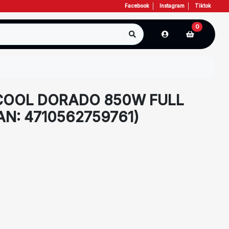
Facebook
Instagram
Tiktok
0
COOL DORADO 850W FULL
N: 4710562759761)