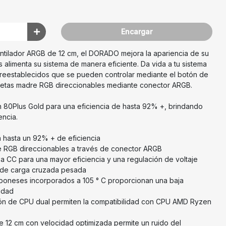
Encargar
ntilador ARGB de 12 cm, el DORADO mejora la apariencia de su
 alimenta su sistema de manera eficiente. Da vida a tu sistema
preestablecidos que se pueden controlar mediante el botón de
rjetas madre RGB direccionables mediante conector ARGB.
ón 80Plus Gold para una eficiencia de hasta 92% +, brindando
encia.
a hasta un 92% + de eficiencia
re RGB direccionables a través de conector ARGB
 a CC para una mayor eficiencia y una regulación de voltaje
s de carga cruzada pesada
japoneses incorporados a 105 ° C proporcionan una baja
idad
ión de CPU dual permiten la compatibilidad con CPU AMD Ryzen
 de 12 cm con velocidad optimizada permite un ruido del