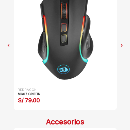
REDRAGON
RE
ss
M607 GRIFFIN
M6
S/ 79.00
S
Accesorios