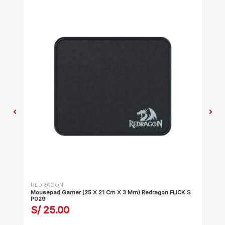
REDRAGON
RE
K L
Mousepad Gamer (25 X 21 Cm X 3 Mm) Redragon FLICK S
Mo
P029
P0
S/ 25.00
S