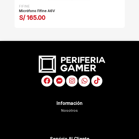
FIFINE
FIF
Micrófono Fifine A6V
Mic
S/ 165.00
S
Información
Nosotros
Servicio Al Cliente