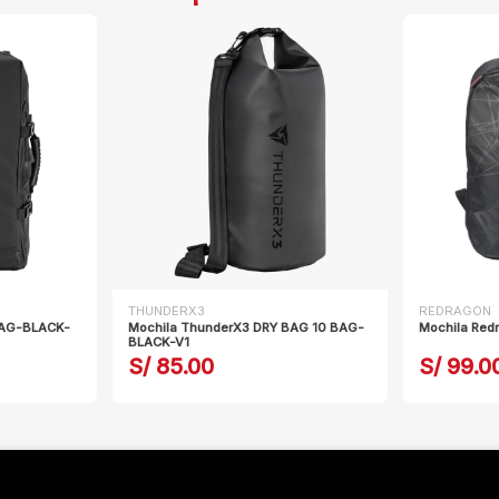
THUNDERX3
REDRAGON
BAG-BLACK-
Mochila ThunderX3 DRY BAG 10 BAG-
Mochila Red
BLACK-V1
S/ 85.00
S/ 99.0