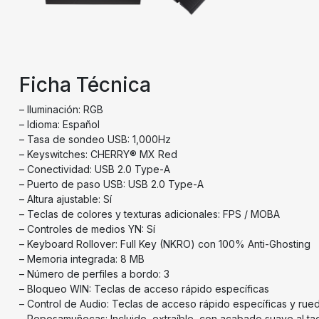
Ficha Técnica
– Iluminación: RGB
– Idioma: Español
– Tasa de sondeo USB: 1,000Hz
– Keyswitches: CHERRY® MX Red
– Conectividad: USB 2.0 Type-A
– Puerto de paso USB: USB 2.0 Type-A
– Altura ajustable: Sí
– Teclas de colores y texturas adicionales: FPS / MOBA
– Controles de medios YN: Sí
– Keyboard Rollover: Full Key (NKRO) con 100% Anti-Ghosting
– Memoria integrada: 8 MB
– Número de perfiles a bordo: 3
– Bloqueo WIN: Teclas de acceso rápido específicas
– Control de Audio: Teclas de acceso rápido específicas y ru
– Reposamuñecas: Incluido, extraíble, con acabado suave al ta