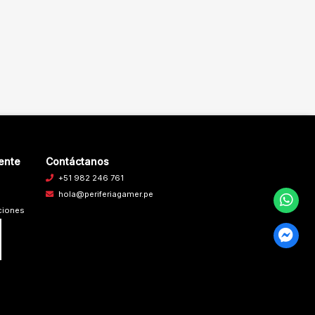
iente
Contáctanos
+51 982 246 761
hola@periferiagamer.pe
ciones