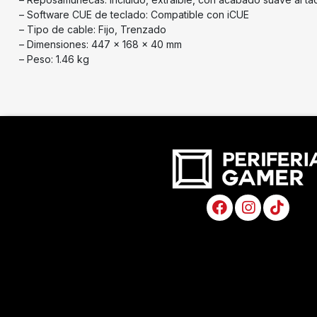
– Software CUE de teclado: Compatible con iCUE
– Tipo de cable: Fijo, Trenzado
– Dimensiones: 447 x 168 x 40 mm
– Peso: 1.46 kg