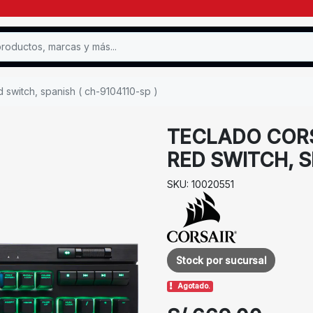
d switch, spanish ( ch-9104110-sp )
TECLADO CORS
RED SWITCH, S
SKU: 10020551
Stock por sucursal
Agotado.