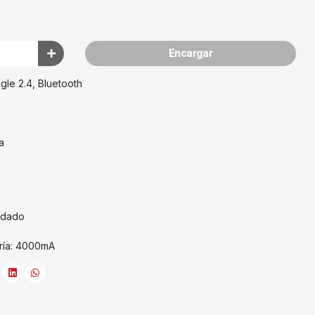
Encargar
le 2.4, Bluetooth
a
adado
ría: 4000mA