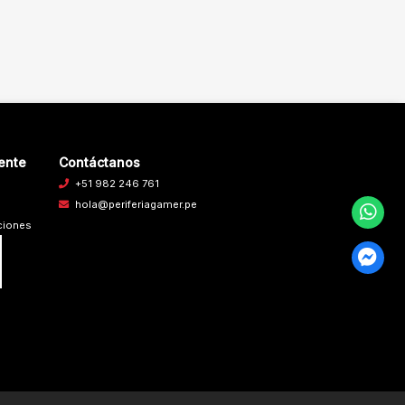
iente
Contáctanos
+51 982 246 761
hola@periferiagamer.pe
ciones